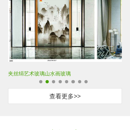
水默意境水墨山水画玻璃
夹
查看更多>>