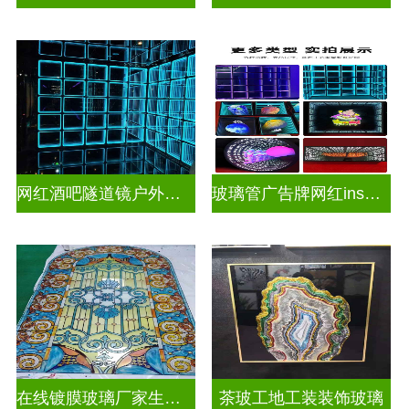
网红酒吧隧道镜户外门头招牌深渊镜千层镜
玻璃管广告牌网红ins灯带造型装饰千层镜深渊镜
在线镀膜玻璃厂家生产安装
茶玻工地工装装饰玻璃