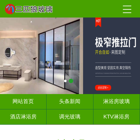
网站首页
头条新闻
淋浴房玻璃
酒店淋浴房
调光玻璃
KTV淋浴房
屏风背景墙
山水画玻璃
千层深渊镜