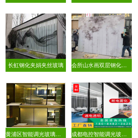
长虹钢化夹娟夹丝玻璃
会所山水画双层钢化夹胶
黄浦区智能调光玻璃公司
成都电控智能调光玻璃售价多少