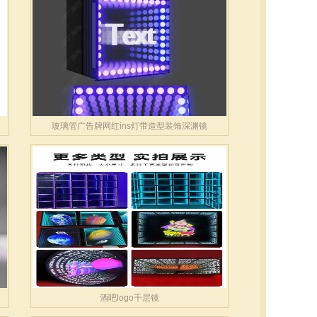
玻璃管广告牌网红ins灯带造型装饰深渊镜
酒吧logo千层镜