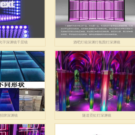
发光字深渊镜千层镜
酒吧灯箱深渊灯氛围灯深渊镜
招牌深渊镜
隧道霓虹灯深渊镜