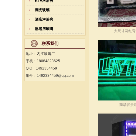
KTV淋浴房
调光玻璃
酒店淋浴房
淋浴房玻璃
大尺寸网红背
联系我们
地址：内江玻璃厂
手机：18084823625
Q Q：1492334459
邮件：
1492334459@qq.com
商场背景