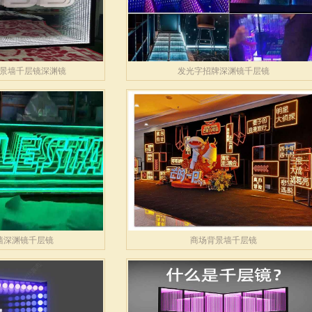
景墙千层镜深渊镜
发光字招牌深渊镜千层镜
墙深渊镜千层镜
商场背景墙千层镜