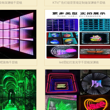
吧装饰深渊镜千层镜
KTV广告灯箱背景墙定制做深渊镜千层镜
 酒吧装饰千层镜
led霓虹灯发光字千层镜深渊镜