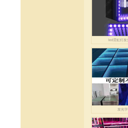
led霓虹灯
发光字