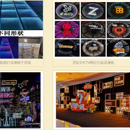
氛围灯深渊镜千层镜
霓虹灯KTV网红灯箱深渊镜