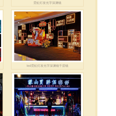
霓虹灯发光字深渊镜
led霓虹灯发光字深渊镜千层镜