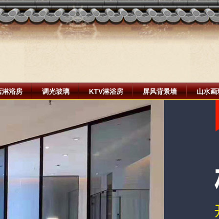
店淋浴房
调光玻璃
KTV淋浴房
屏风背景墙
山水画