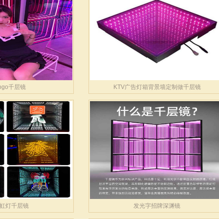
ogo千层镜
KTV广告灯箱背景墙定制做千层镜
虹灯千层镜
发光字招牌深渊镜