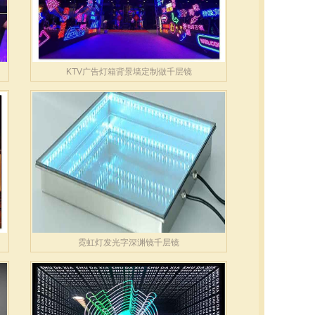
KTV广告灯箱背景墙定制做千层镜
霓虹灯发光字深渊镜千层镜