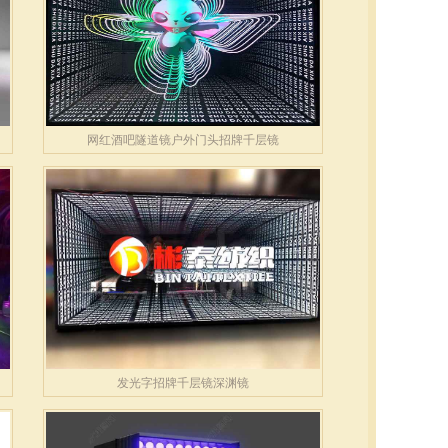
网红酒吧隧道镜户外门头招牌千层镜
发光字招牌千层镜深渊镜