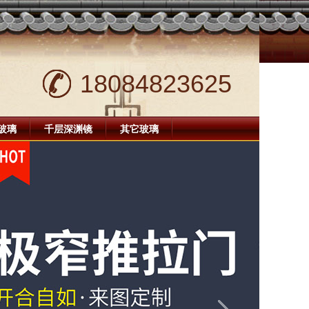
18084823625
玻璃
千层深渊镜
其它玻璃