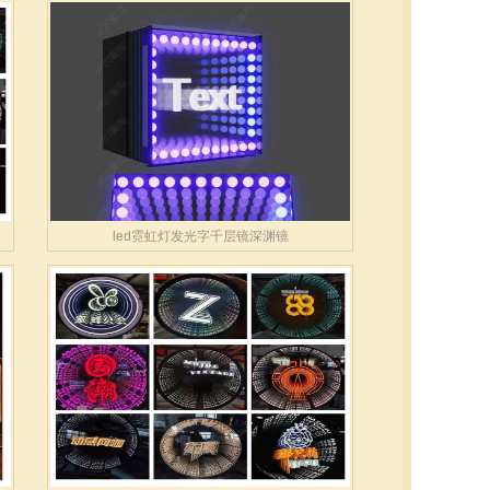
led霓虹灯发光字千层镜深渊镜