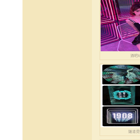
酒吧l
隧道霓