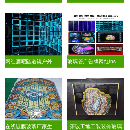
网红酒吧隧道镜户外门头招牌深渊镜千层镜
玻璃管广告牌网红ins灯带造型装饰千层镜深渊镜
在线镀膜玻璃厂家生产安装
茶玻工地工装装饰玻璃