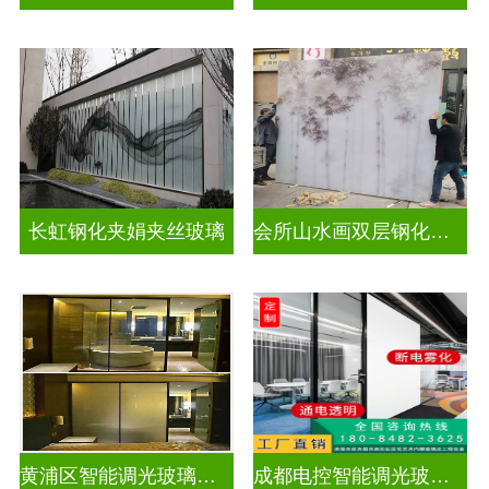
长虹钢化夹娟夹丝玻璃
会所山水画双层钢化夹胶
黄浦区智能调光玻璃公司
成都电控智能调光玻璃售价多少