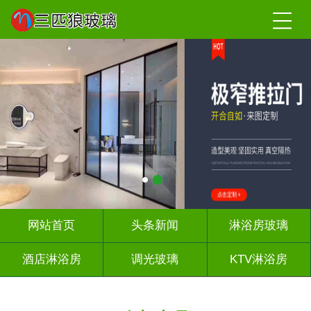
网站首页
头条新闻
淋浴房玻璃
酒店淋浴房
调光玻璃
KTV淋浴房
屏风背景墙
山水画玻璃
千层深渊镜