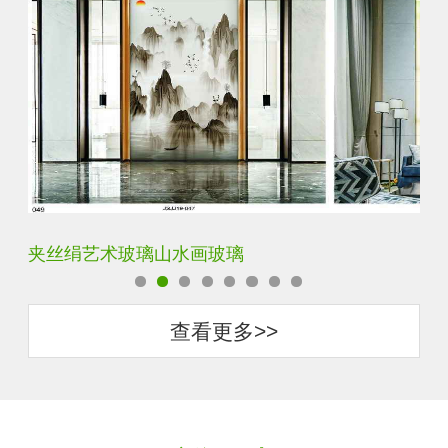
水默意境水墨山水画玻璃
夹
查看更多>>