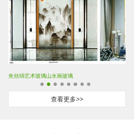
水默意境水墨山水画玻璃
夹
查看更多>>