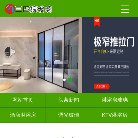
网站首页
头条新闻
淋浴房玻璃
酒店淋浴房
调光玻璃
KTV淋浴房
屏风背景墙
山水画玻璃
千层深渊镜