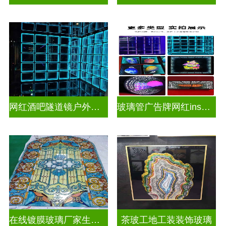
网红酒吧隧道镜户外门头招牌深渊镜千层镜
玻璃管广告牌网红ins灯带造型装饰千层镜深渊镜
在线镀膜玻璃厂家生产安装
茶玻工地工装装饰玻璃