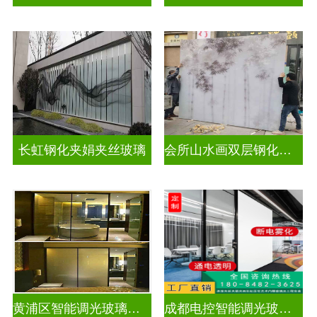
长虹钢化夹娟夹丝玻璃
会所山水画双层钢化夹胶
黄浦区智能调光玻璃公司
成都电控智能调光玻璃售价多少