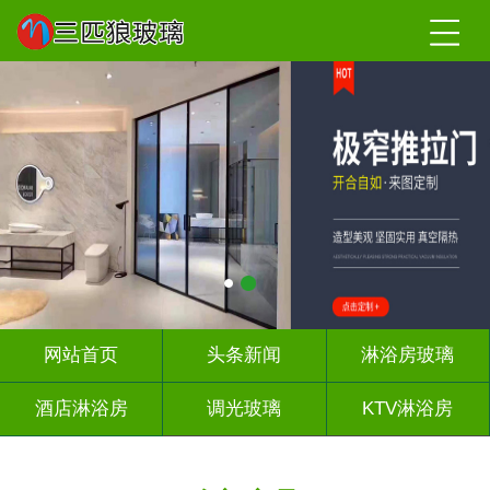
网站首页
头条新闻
淋浴房玻璃
酒店淋浴房
调光玻璃
KTV淋浴房
屏风背景墙
山水画玻璃
千层深渊镜