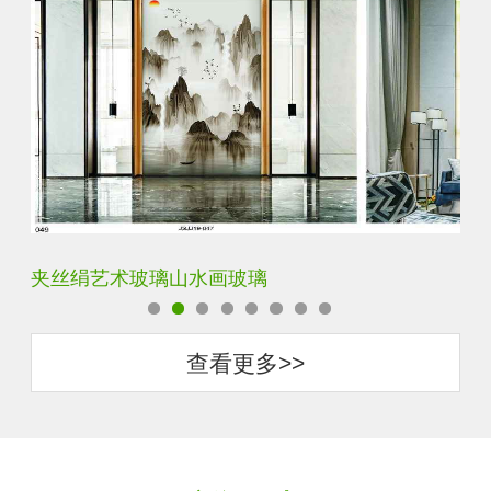
水默意境水墨山水画玻璃
夹
查看更多>>