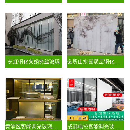
长虹钢化夹娟夹丝玻璃
会所山水画双层钢化夹胶
黄浦区智能调光玻璃公司
成都电控智能调光玻璃售价多少