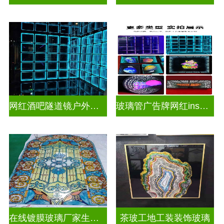
网红酒吧隧道镜户外门头招牌深渊镜千层镜
玻璃管广告牌网红ins灯带造型装饰千层镜深渊镜
在线镀膜玻璃厂家生产安装
茶玻工地工装装饰玻璃