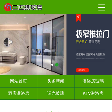
网站首页
头条新闻
淋浴房玻璃
酒店淋浴房
调光玻璃
KTV淋浴房
屏风背景墙
山水画玻璃
千层深渊镜