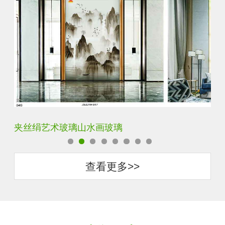
水默意境水墨山水画玻璃
夹
查看更多>>