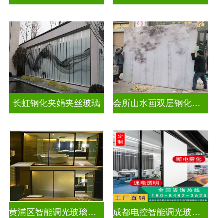
长虹钢化夹娟夹丝玻璃
会所山水画双层钢化夹胶
黄浦区智能调光玻璃公司
成都电控智能调光玻璃售价多少