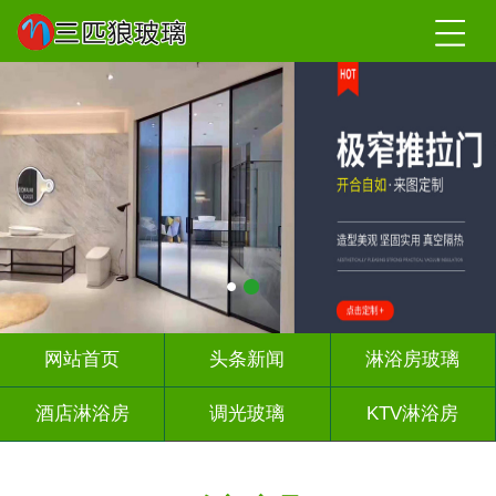
网站首页
头条新闻
淋浴房玻璃
酒店淋浴房
调光玻璃
KTV淋浴房
屏风背景墙
山水画玻璃
千层深渊镜