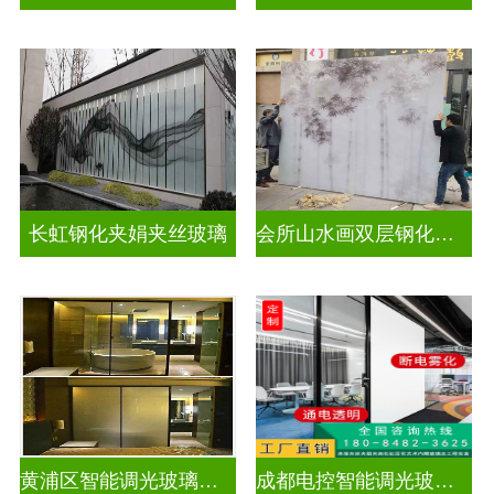
长虹钢化夹娟夹丝玻璃
会所山水画双层钢化夹胶
黄浦区智能调光玻璃公司
成都电控智能调光玻璃售价多少