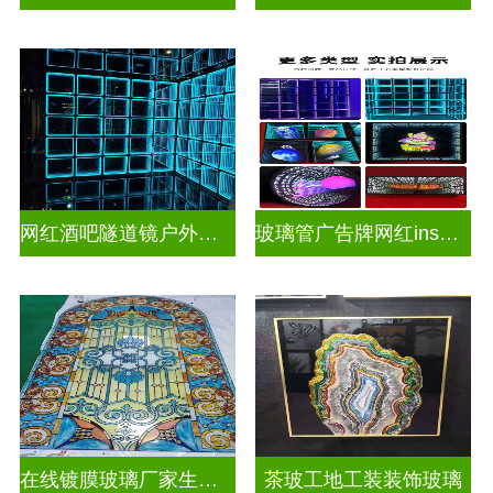
网红酒吧隧道镜户外门头招牌深渊镜千层镜
玻璃管广告牌网红ins灯带造型装饰千层镜深渊镜
在线镀膜玻璃厂家生产安装
茶玻工地工装装饰玻璃