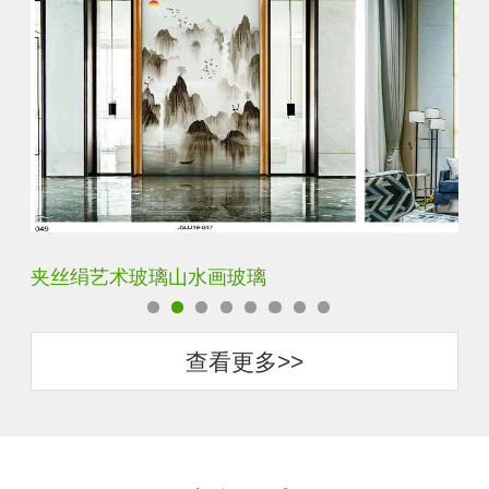
水默意境水墨山水画玻璃
夹
查看更多>>