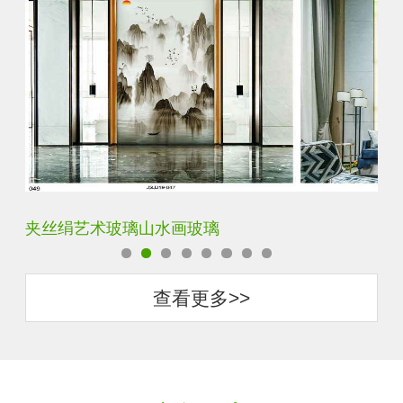
水默意境水墨山水画玻璃
夹
查看更多>>