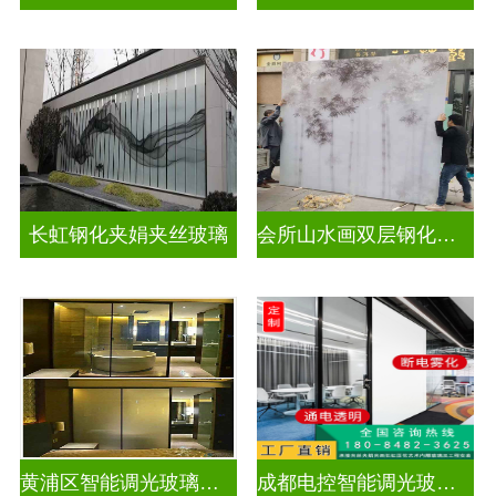
长虹钢化夹娟夹丝玻璃
会所山水画双层钢化夹胶
黄浦区智能调光玻璃公司
成都电控智能调光玻璃售价多少