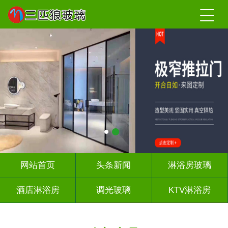
网站首页
头条新闻
淋浴房玻璃
酒店淋浴房
调光玻璃
KTV淋浴房
屏风背景墙
山水画玻璃
千层深渊镜