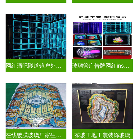
网红酒吧隧道镜户外门头招牌深渊镜千层镜
玻璃管广告牌网红ins灯带造型装饰千层镜深渊镜
在线镀膜玻璃厂家生产安装
茶玻工地工装装饰玻璃