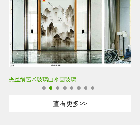
水默意境水墨山水画玻璃
夹
查看更多>>