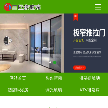
网站首页
头条新闻
淋浴房玻璃
酒店淋浴房
调光玻璃
KTV淋浴房
屏风背景墙
山水画玻璃
千层深渊镜