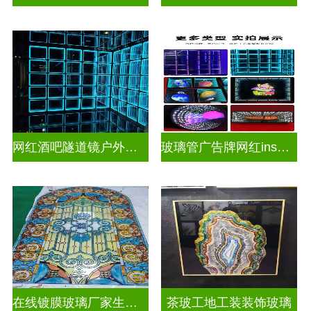
网红酒吧隧道镜户外门头招牌深渊镜千层镜
玻璃管广告牌网红ins灯带造型装饰千层镜深渊镜
在线镀膜玻璃厂家生产安装
茶玻工地工装装饰玻璃