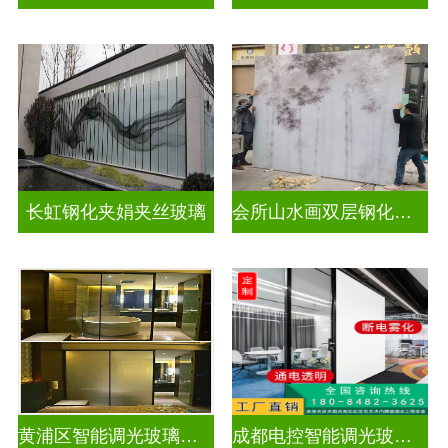
长虹钢化夹娟夹丝玻璃
会所山水画双层钢化夹胶
黄浦区智能调光玻璃公司
成都电控智能调光玻璃售价多少