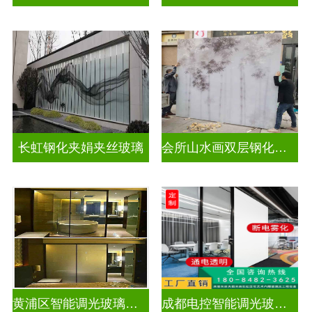
长虹钢化夹娟夹丝玻璃
会所山水画双层钢化夹胶
黄浦区智能调光玻璃公司
成都电控智能调光玻璃售价多少