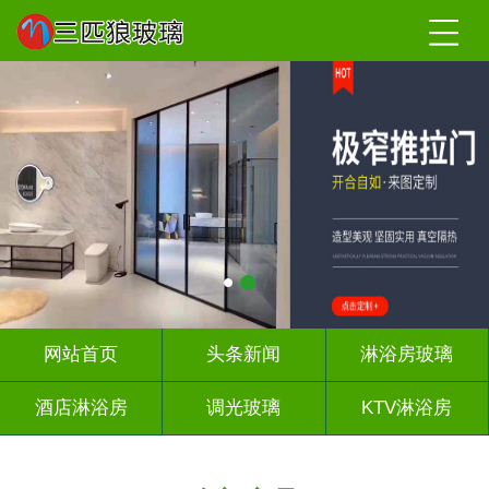
网站首页
头条新闻
淋浴房玻璃
酒店淋浴房
调光玻璃
KTV淋浴房
屏风背景墙
山水画玻璃
千层深渊镜