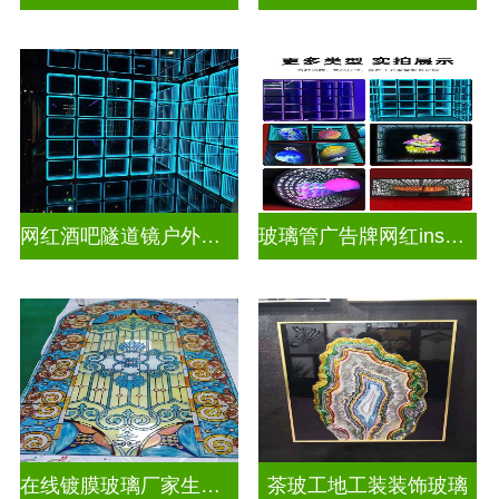
网红酒吧隧道镜户外门头招牌深渊镜千层镜
玻璃管广告牌网红ins灯带造型装饰千层镜深渊镜
在线镀膜玻璃厂家生产安装
茶玻工地工装装饰玻璃