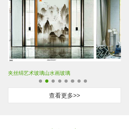
水默意境水墨山水画玻璃
夹
查看更多>>