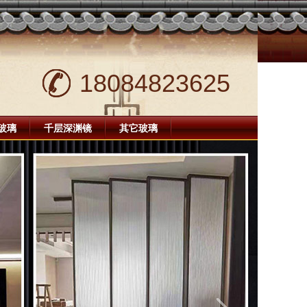
18084823625
玻璃
千层深渊镜
其它玻璃