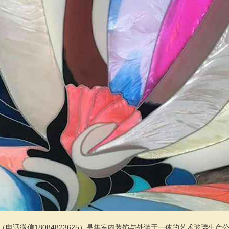
（电话微信18084823625）是集室内装饰与外装于一体的艺术玻璃生