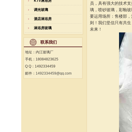
KTV淋浴房
员，具有强大的技术支
璃，喷砂玻璃，彩釉玻
调光玻璃
要运用场所：售楼部，
酒店淋浴房
则！我们坚信只有共生
淋浴房玻璃
未来！
联系我们
地址：内江玻璃厂
手机：18084823625
Q Q：1492334459
邮件：
1492334459@qq.com