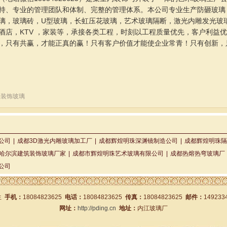
持、专业的管理团队和体制、完整的管理体系。本公司专业生产防砸玻璃
璃，玻璃砖，U型玻璃，长虹压花玻璃，艺术玻璃隔断，激光内雕发光玻
酒店，KTV ，家装等，承接各类工程，时刻以工程质量优先，客户利益优
，只有共赢，才能正真的赢！只有客户价值才能使企业常青！只有创新，
装装饰玻璃
公司
|
成都3D激光内雕玻璃加工厂
|
成都辉煌明珠深渊镜制造公司
|
成都辉煌明珠隔
哈尔滨建筑装饰玻璃厂家
|
成都市辉煌明珠艺术玻璃有限公司
|
成都热熔热弯玻璃厂
公司
生
手机：
18084823625
电话：
18084823625
传真：
18084823625
邮件：
149233
网址：
http://pding.cn
地址：
内江玻璃厂