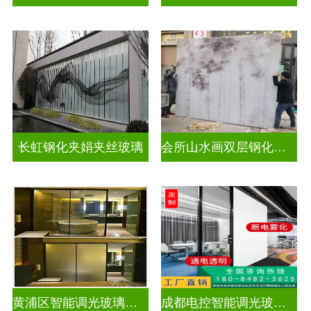
长虹钢化夹娟夹丝玻璃
会所山水画双层钢化夹胶
黄浦区智能调光玻璃公司
成都电控智能调光玻璃售价多少