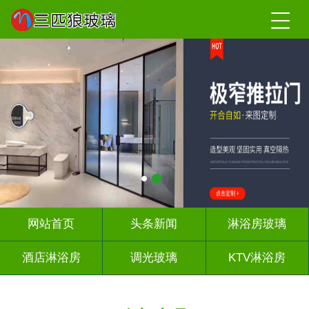
网站首页
头条新闻
淋浴房玻璃
酒店淋浴房
调光玻璃
KTV淋浴房
屏风背景墙
山水画玻璃
千层深渊镜