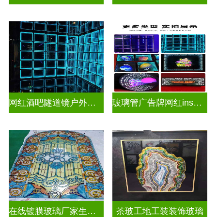
网红酒吧隧道镜户外门头招牌深渊镜千层镜
玻璃管广告牌网红ins灯带造型装饰千层镜深渊镜
在线镀膜玻璃厂家生产安装
茶玻工地工装装饰玻璃