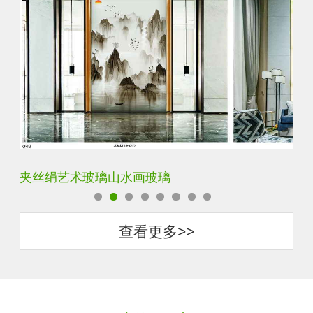
水默意境水墨山水画玻璃
夹
查看更多>>