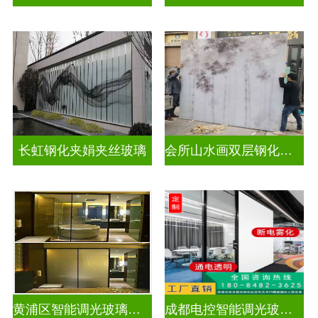
长虹钢化夹娟夹丝玻璃
会所山水画双层钢化夹胶
黄浦区智能调光玻璃公司
成都电控智能调光玻璃售价多少