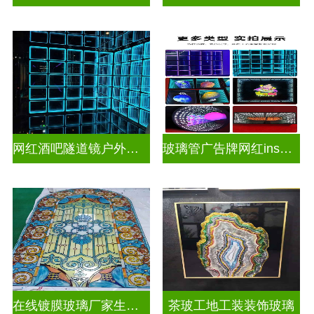
网红酒吧隧道镜户外门头招牌深渊镜千层镜
玻璃管广告牌网红ins灯带造型装饰千层镜深渊镜
在线镀膜玻璃厂家生产安装
茶玻工地工装装饰玻璃