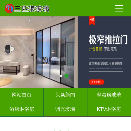
网站首页
头条新闻
淋浴房玻璃
酒店淋浴房
调光玻璃
KTV淋浴房
屏风背景墙
山水画玻璃
千层深渊镜